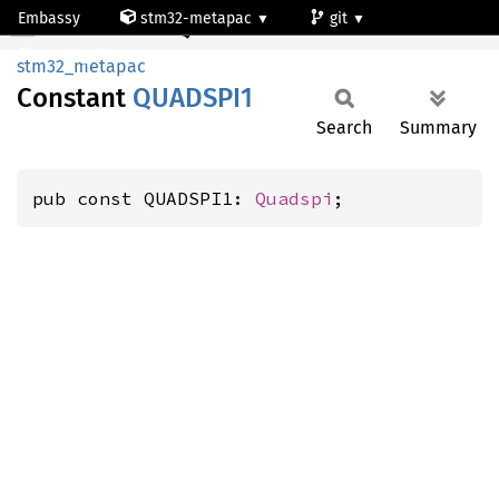
Embassy
stm32-metapac
git
QUADSPI1
stm32g473qe
stm32_metapac
Constant
QUADSP
I1
Search
Summary
pub const QUADSPI1: 
Quadspi
;