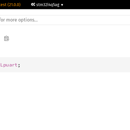
test (21.0.0)
stm32l4q5ag
 
Lpuart
;